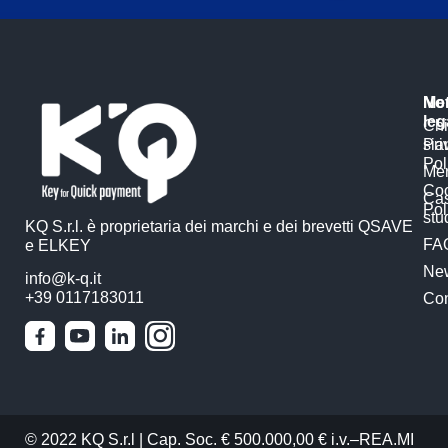
Me
No
leg
Chi
si
Pri
Pol
Mer
Co
Ca
Pol
stu
KQ S.r.l. è proprietaria dei marchi e dei brevetti QSAVE
FA
e ELKEY
Ne
info@k-q.it
+39 0117183011
Con
© 2022 KQ S.r.l | Cap. Soc. € 500.000,00 € i.v.–REA.MI