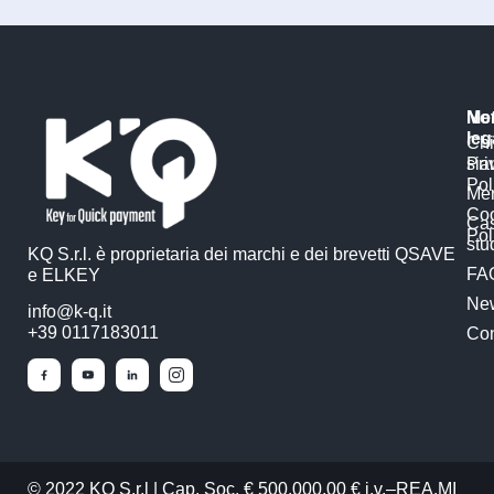
Me
No
leg
Chi
si
Pri
Pol
Mer
Co
Ca
Pol
stu
KQ S.r.l. è proprietaria dei marchi e dei brevetti QSAVE
FA
e ELKEY
Ne
info@k-q.it
+39 0117183011
Con
© 2022 KQ S.r.l | Cap. Soc. € 500.000,00 € i.v.–REA.MI