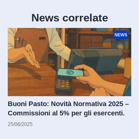
News correlate
Il buo
NEWS
beness
flessi
vita q
04/06/20
ni Pasto: Novità Normativa 2025 –
missioni al 5% per gli esercenti.
6/2025